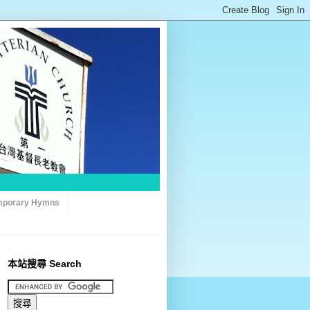
porary Hymns
本站搜尋 Search