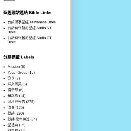
聖經網站連結 Bible Links
台語漢字聖經 Taiwanese Bible
台語有聲新約聖經 Audio NT
Bible
台語有聲舊約聖經 Audio OT
Bible
分類標籤 Labels
Mission
(6)
Youth Group
(15)
分享
(7)
婦女團契
(5)
復活節
(8)
母親節
(14)
消息與報告
(275)
演奏
(125)
獻詩
(290)
獻詩 松年詩班
(64)
聖禮典
(15)
聖誕節
(21)