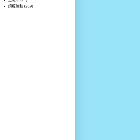
讀經運動
(269)