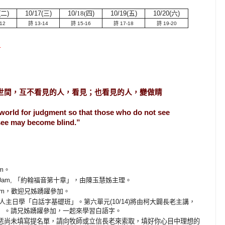
(
二
)
10/17(
三
)
10/
18(
四
)
10/19(
五
)
10/20(
六
)
12
詩 13-14
詩 15-16
詩 17-18
詩 19-20
：
世間，互不看見的人，看見；也看見的人，變做睛
s world for judgment so that those who do not see
see may become blind.”
m
。
10am, 「約翰福音第十章」，由陳玉慧姊主理
。
am
，歡迎兄姊踴躍參加。
人主日學「白話字基礎班」。第六單元(10/14)將由柯大闢長老主講，
」。請兄姊踴躍參加，一起來學習白語字。
恁尚未填寫提名單，請向牧師或立信長老來索取，填好你心目中理想的