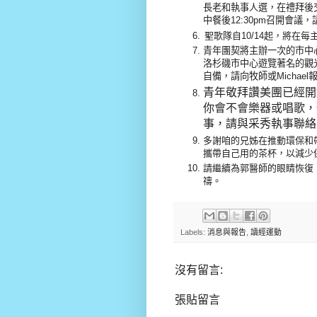
長老和執事人選，在禮拜後
中餐後
12:30pm
召開會議，
聖歌隊自10/14起，將在
青年團契將主辦一次的市中
洛杉磯市中心遊覽著名的觀
自備，請向牧師或
Michael
青年敬拜讚美團已經開
你會不會樂器或唱歌，
事，請與采秀執事聯絡
多謝咱的兄姊在推動環保和
攜帶自己用的茶杯，以減少
請繼續為
郭醫師的眼睛恢復
禱。
Labels:
消息與報告
,
讀經運動
沒有留言:
張貼留言