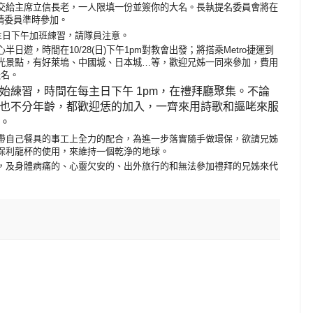
交給主席立信長老，一人限填一份並簽你的大名。長執提名委員會將在
請委員準時參加。
每主日下午加班練習，請隊員注意。
心半日遊，時間在
10/28(
日
)
下午
1pm
對教會出發；將搭乘
Metro
捷運到
光景點，有好萊塢、中國城、日本城
…
等，歡迎兄姊一同來參加，費用
報名。
始練習，時間在每主日下午
1pm
，在禮拜廳聚集。不論
也不分年齡，都歡迎恁的加入，一齊來用詩歌和謳咾來服
。
帶自己餐具的事工上全力的配合，為進一步落實隨手做環保，欲請兄姊
保利龍杯的使用，來維持一個乾浄的地球。
，
及身體病痛的、心靈欠安的、出外旅行的和無法參加禮拜的兄姊來代