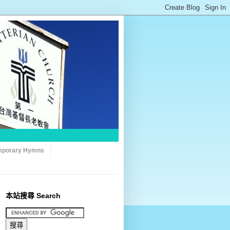
porary Hymns
本站搜尋 Search