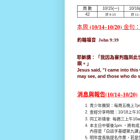
周 數
10/15
(
一
)
10/16
42
詩 9-10
詩 11-
(10/14
~10/20)
本周
金句
約翰福音
John 9:39
耶穌講：「我因為審判臨到此
暝。」
Jesus said, “I came into thi
may see, and those who do 
(10/14~10/20)
消息與報告
青少年團契：每周五晚上7p
查經分享時間：10/18上午
同工祈禱會:
每週三上午
10
本主日中餐後1pm ，將有成
內容是「白話字基礎第九課
明年度長執提名作業，若是