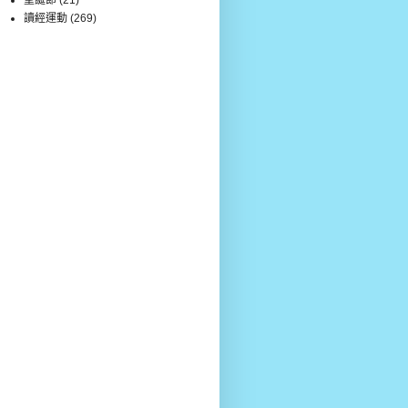
讀經運動
(269)