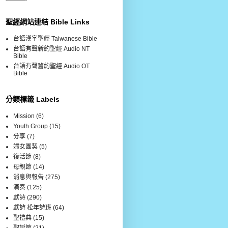
聖經網站連結 Bible Links
台語漢字聖經 Taiwanese Bible
台語有聲新約聖經 Audio NT
Bible
台語有聲舊約聖經 Audio OT
Bible
分類標籤 Labels
Mission
(6)
Youth Group
(15)
分享
(7)
婦女團契
(5)
復活節
(8)
母親節
(14)
消息與報告
(275)
演奏
(125)
獻詩
(290)
獻詩 松年詩班
(64)
聖禮典
(15)
聖誕節
(21)