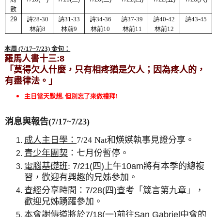
數
29
詩
28-30
詩
31-33
詩
34-36
詩
37-39
詩
40-42
詩
43-45
林前8
林前9
林前10
林前11
林前12
本周 (7/17
~7/23) 金句：
羅馬人書十三
:8
「
莫得欠人什麼，只有相疼猶是欠人；因為疼人的，
有盡律法
。」
主日當天默想, 但別忘了來做禮拜!
消息與報告(7/17~7/23)
成人主日學：
7/24
Nat
和煐媖執事見證分享
。
青少年團契
：七月份暫停
。
電腦基礎班
:
7/21(
四
)
上午
10am
將有本季的總複
習，歡迎有興趣的兄姊參加。
查經分享時間
：
7/28(
四
)
查考「箴言第九章」，
歡迎兄姊踴躍參加。
本會謝傳道將於
7/18(
一
)
前往
San Gabriel
中會的