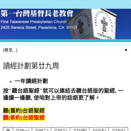
▼
讀經計劃第廿九周
一年讀經計劃
按"
聽台語聖經
"就可以連結去聽台語版的聖經, 一
邊讀一邊聽, 使咱對上帝的話語更了解。
聽
)台語聖經
(舊約
聽
台語聖經
(新約)
周
7/18
(
一
)
7/19(
二
)
7/20(
三
)
7/21(
四
)
7/22(
五
)
7/23(
六
)