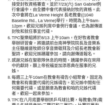
接受封牧資格審查。並於
7/23(
六
) San Gabriel
例
行會議中，由全體中會代表接納封牧的資格。此
次中會將在
La Verne Height
長老教會
((1040
Baseline Rd., La
Verne)
舉行，時間為上午
9am-
12pm
，歡迎兄姊列席中會例行會議，也為謝傳道
封牧和就任事宜代禱。
TPC
聖樂組將於
8/13
上午
10am
，在好牧者教會
舉辦研習會，將邀請前台南神學院院長及音樂系
主任駱維道牧師分享音樂敬拜及介紹長老教會新
聖詩，歡迎兄姊踴躍參加，請向謝傳道報名。
感謝兄姊在聖歌隊休息的時間，踴躍參與在崇拜
中的獻詩，願上帝祝福並加添恩典在服事的兄
姊。
每週三上午
10am
在教會有禱告小組聚會，固定為
教會和有需要代禱的兄姊禱告。若兄姊中間有任
何需要代禱，或是願意為教會和咱的兄姊代禱
者，歡迎一起來參加。
TPC
在八月底要舉辦拼乒乓球比賽，每教會
(
隊
)
需