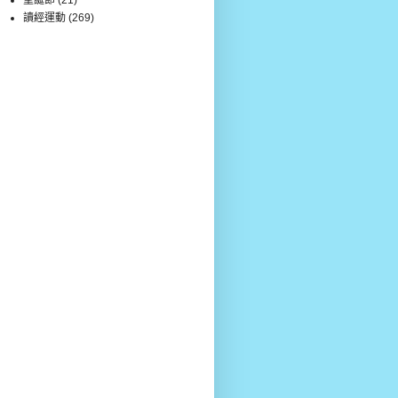
讀經運動
(269)