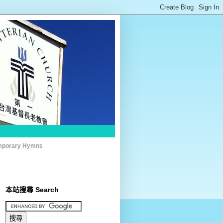
porary Hymns
本站搜尋 Search