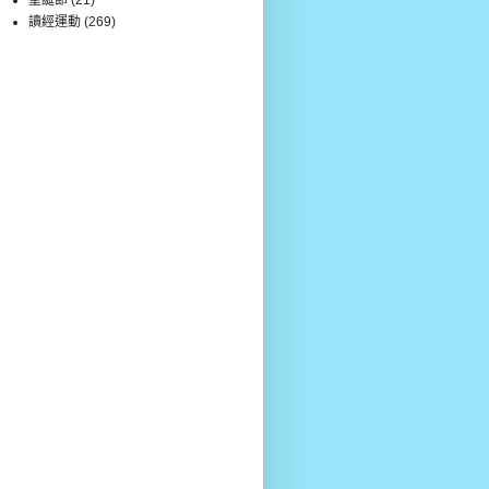
讀經運動
(269)