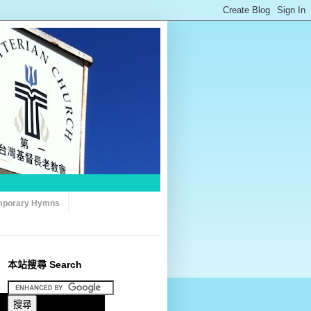
porary Hymns
本站搜尋 Search