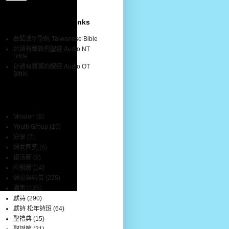
聖經網站連結 Bible Links
台語漢字聖經 Taiwanese Bible
台語有聲新約聖經 Audio NT
Bible
台語有聲舊約聖經 Audio OT
Bible
分類標籤 Labels
Mission
(6)
Youth Group
(15)
分享
(7)
婦女團契
(5)
復活節
(8)
母親節
(14)
消息與報告
(275)
演奏
(125)
獻詩
(290)
獻詩 松年詩班
(64)
聖禮典
(15)
聖誕節
(21)