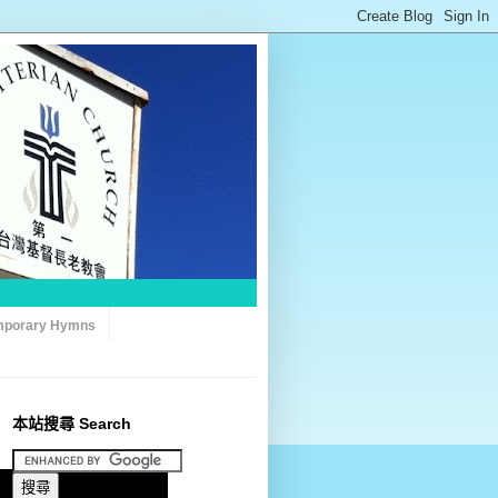
porary Hymns
本站搜尋 Search