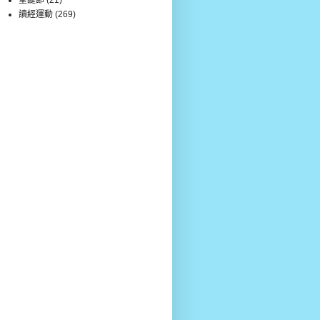
讀經運動
(269)