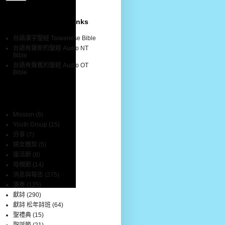
聖經網站連結 Bible Links
台語漢字聖經 Taiwanese Bible
台語有聲新約聖經 Audio NT
Bible
台語有聲舊約聖經 Audio OT
Bible
分類標籤 Labels
Mission
(6)
Youth Group
(15)
分享
(7)
婦女團契
(5)
復活節
(8)
母親節
(14)
消息與報告
(275)
演奏
(125)
獻詩
(290)
獻詩 松年詩班
(64)
聖禮典
(15)
聖誕節
(21)