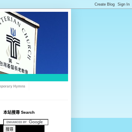
porary Hymns
本站搜尋 Search