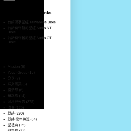
聖經網站連結 Bible Links
台語漢字聖經 Taiwanese Bible
台語有聲新約聖經 Audio NT
Bible
台語有聲舊約聖經 Audio OT
Bible
分類標籤 Labels
Mission
(6)
Youth Group
(15)
分享
(7)
婦女團契
(5)
復活節
(8)
母親節
(14)
消息與報告
(275)
演奏
(125)
獻詩
(290)
獻詩 松年詩班
(64)
聖禮典
(15)
聖誕節
(21)