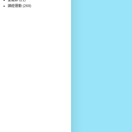
讀經運動
(269)