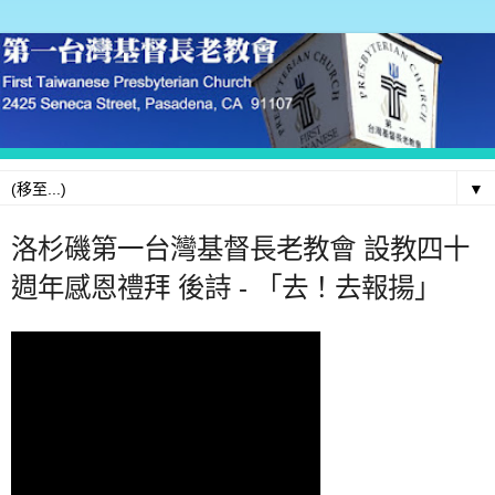
▼
洛杉磯第一台灣基督長老教會 設教四十
週年感恩禮拜 後詩 - 「去！去報揚」