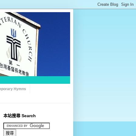
porary Hymns
本站搜尋 Search