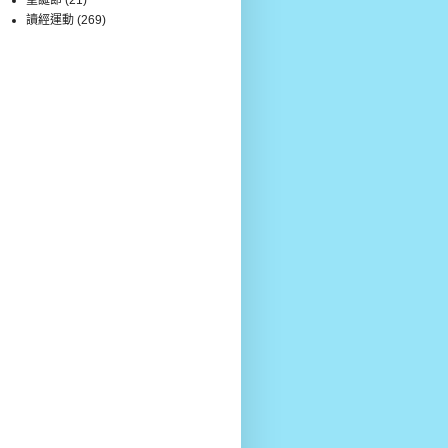
讀經運動
(269)