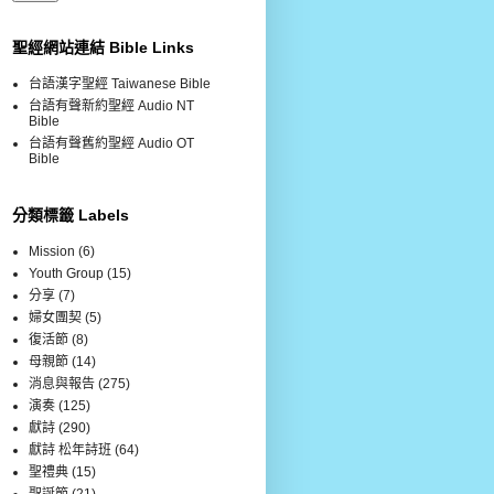
聖經網站連結 Bible Links
台語漢字聖經 Taiwanese Bible
台語有聲新約聖經 Audio NT
Bible
台語有聲舊約聖經 Audio OT
Bible
分類標籤 Labels
Mission
(6)
Youth Group
(15)
分享
(7)
婦女團契
(5)
復活節
(8)
母親節
(14)
消息與報告
(275)
演奏
(125)
獻詩
(290)
獻詩 松年詩班
(64)
聖禮典
(15)
聖誕節
(21)