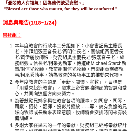
「憂悶的人有福氣！因為他們欲受安慰。」
“Blessed are those who mourn, for they will be comforted.”
)
消息與報告
(1/18~1/24
崇拜組：
本年度教會的行政事工分組如下：小會書記吳主慶長
老，崇拜組張嘉音長老
/
黃明仁長老，關懷組黃惠香長
老
/
黃伊麗牧師娘，財務組吳主慶長老
/
張嘉音長老，總
務組張立信長老
/
柯采秀執事，傳道組
Michael Starch
執
事
/
謝信光牧師，教育組謝信光牧師，音樂組黃煐媖執
事
/
柯采秀執事，請為教會的各項事工的推動來代禱。
今年度教會的主題是「更新、關懷、宣教」，目標是
「用愛來起造教會」，懇求上帝賞賜咱夠額的智慧和愛
心，共同向這個方向來努力。
為著鼓勵兄姊參與在教會各項的服事，如司會、司琴、
司獻、招待、翻譯、投影片播放
……
等，請有負擔的兄
姊向牧師或長執來表達意願，牧師將會安排時間來有裝
備訓練。
多謝大家在過去的一年的奉獻，財務組已經將奉獻統計