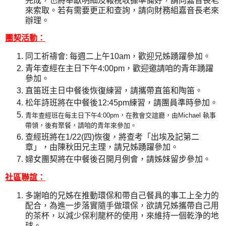
完成，也將奉獻明細及報稅收據準備好，請向嘉音長老
來索取。若有需要更正和查詢，請向財務組嘉音長老來
辦理。
團契活動：
同工祈禱會:
每週二上午
10am
，歡迎兄姊踴躍參加。
青年查經
在主日下午
4:00pm
，歡迎邀請咱的青年踴躍
參加
。
直笛班
主日中餐後恢復練習，請攜帶直笛和陶笛。
松年詩班將在中餐後
12:45pm
練習，請團員準時參加
。
青年查經班在每主日下午
4:00pm
，在教會交誼廳，由
Michael
執事
帶領，後有聚餐，請咱的青年來參加。
查經班將在
1/22(
四
)
恢復，將查考「出埃及記第二
章」，由陳秋田兄主理，請兄姊踴躍參加。
婦女團契將在中餐後召開月例會，請姊妹留步參加。
社區聯誼：
多謝咱的兄姊在推動環保和帶自己餐具的事工上全力的
配合，為進一步落實隨手做環保，欲請兄姊攜帶自己用
的茶杯，以減少保利龍杯的使用，
來維持一個乾浄的地
球。