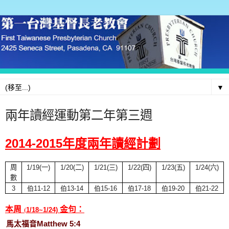
▼
兩年讀經運動第二年第三週
2014-2015年度兩年讀
經計劃
周
1/19(
一
)
1/20(
二
)
1/21(
三
)
1/22(
四
)
1/23(
五
)
1/24(
六
)
數
3
伯11-12
伯13-14
伯15-16
伯17-18
伯19-20
伯21-22
(
本周
金句：
1/18
~1/24)
馬太福音
Matthew 5:4