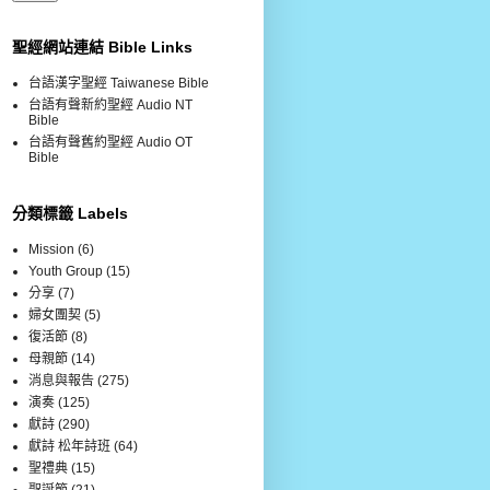
聖經網站連結 Bible Links
台語漢字聖經 Taiwanese Bible
台語有聲新約聖經 Audio NT
Bible
台語有聲舊約聖經 Audio OT
Bible
分類標籤 Labels
Mission
(6)
Youth Group
(15)
分享
(7)
婦女團契
(5)
復活節
(8)
母親節
(14)
消息與報告
(275)
演奏
(125)
獻詩
(290)
獻詩 松年詩班
(64)
聖禮典
(15)
聖誕節
(21)