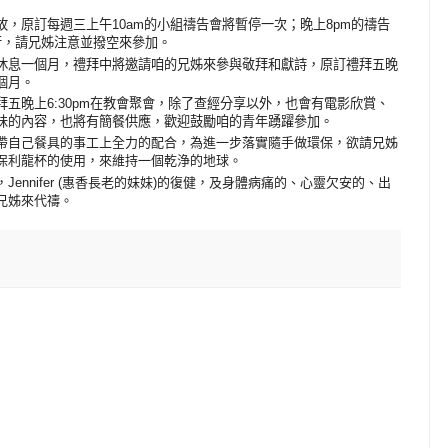
緣故，原訂每週三上午10am的小組禱告會將暫停一次；晚上8pm的禱告
舉行，請兄姊注意並撥空來參加。
休息一個月，禮拜中將邀請咱的兄姊來參與敬拜和獻詩，原訂禮拜五晚
個月。
五晚上6:30pm在教會聚會，除了查經分享以外，也會有電影欣賞、
味的內容，也將有簡餐供應，歡迎鼓勵咱的青年踴躍參加。
帶自己餐具的事工上全力的配合，為進一步落實隨手做環保，欲請兄姊
保利龍杯的使用，來維持一個乾浄的地球。
，
Jennifer (
惠香長老的妹妹
)
的復健，及身體病痛的、心靈欠安的、出
兄姊來代禱。