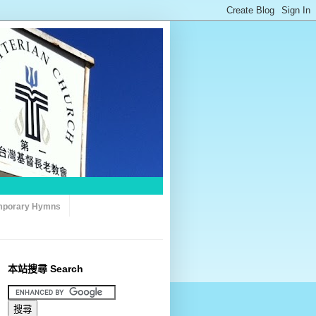
porary Hymns
本站搜尋 Search