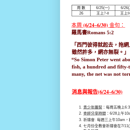
周 數
6/25
(
一
)
6/26(
26
王上7
-8
王上9
(6/24
~6/30)
本周
金句：
羅馬書
Romans 5:2
「
西門彼得就起去，拖網
雖然許多，網亦無裂
。
」
“
So Simon Peter went aboa
fish, a hundred and fifty
many, the net was not tor
(6/24~6/30)
消息與報告
青少年團契
：每周五晚上6:
查經分享時間
：6/28上午1
祈禱會:
每週三上午
10am
，
七月份全教會祈禱會在
7/11(