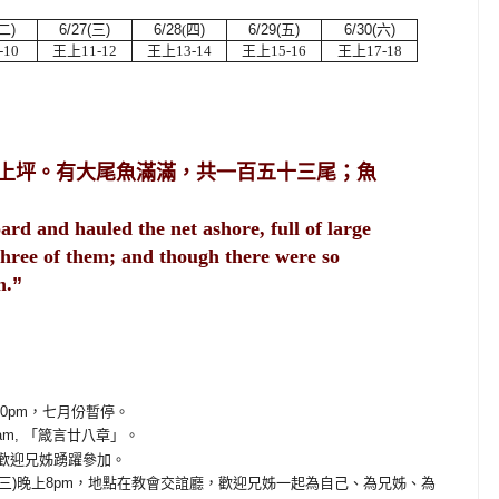
二
)
6/27(
三
)
6/28
(
四
)
6/29(
五
)
6/30(
六
)
-10
王上11
-12
王上13
-14
王上15
-16
王上17
-18
上坪。有大尾魚滿滿，共一百五十三尾；魚
rd and hauled the net ashore, full of large
-three of them; and though there were so
n.
”
30pm，七月份暫停
。
0am, 「箴言廿八章」
。
歡迎兄姊踴躍參加。
三
)
晚上
8pm
，地點在教會交誼廳，歡迎兄姊一起為自己
、
為兄姊、為