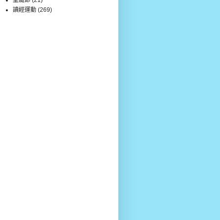
讀經運動
(269)