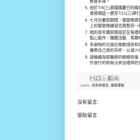
教會祈禱。
由於7/4(三)美國國慶日的
會將順延一週至7/11(三)
七月份暑假期間，聖歌隊將
上的聖歌隊練習也將暫停一
咱的青年團契將固定在每禮拜
點心製作、團體活動…等趣
多謝咱的兄姊在推動環保和
攜帶自己用的茶杯，以減少
請繼續為
郭醫師的眼睛恢復
外旅行的和無法參加禮拜的
Labels:
消息與報告
,
讀經運動
沒有留言:
張貼留言