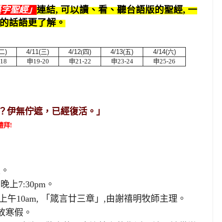
連結, 可以讀、看、聽台語版的聖經, 一
漢字聖經」
帝的話語更了解。
二
)
4/11(
三
)
4/12
(
四
)
4/13(
五
)
4/14(
六
)
-18
申19
-20
申21
-22
申23
-24
申25
-26
？伊無佇遮，已經復活。」
禮拜!
假
。
上7:30pm
。
12上午10am, 「箴言廿三章」,由謝禧明牧師主理
。
放寒假
。