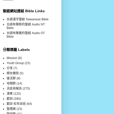
聖經網站連結 Bible Links
台語漢字聖經 Taiwanese Bible
台語有聲新約聖經 Audio NT
Bible
台語有聲舊約聖經 Audio OT
Bible
分類標籤 Labels
Mission
(6)
Youth Group
(15)
分享
(7)
婦女團契
(5)
復活節
(8)
母親節
(14)
消息與報告
(275)
演奏
(125)
獻詩
(290)
獻詩 松年詩班
(64)
聖禮典
(15)
聖誕節
(21)