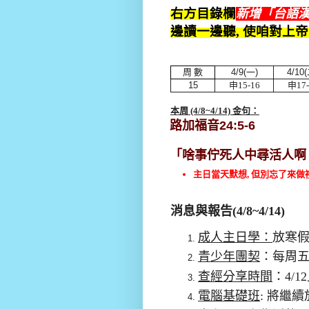
右方目錄欄
新增「台語
邊讀一邊聽, 使咱對上
周 數
4/9
(
一
)
4/10(
15
申15
-16
申17
本周 (4/8
~4/14) 金句：
路加福音
24:5-6
「
啥事佇死人中尋活人啊
主日當天默想, 但別忘了來做
消息與報告(4/8~4/14)
成人主日學：
放寒
青少年團契
：每周五晚
查經分享時間
：4/
電腦基礎班
:
將繼續