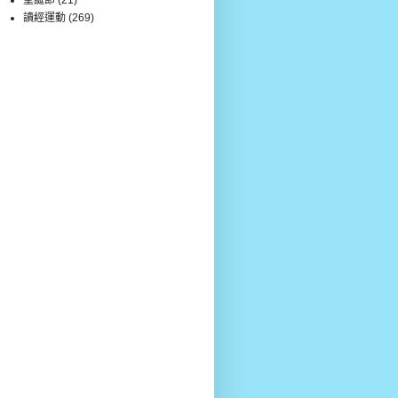
讀經運動
(269)