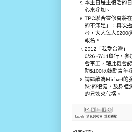
本主日是主復活的
心來參加。
TPC
聯合靈修會將
的不滿足」，再次
者，大人每人
$200(
報名。
2012
「我愛台灣」
6/26~7/14
舉行，參
會事工，藉此機會
助
$100
以鼓勵青年
請繼續為
Michael
的
妹
)
的復健，及身體
的兄姊來代禱。
Labels:
消息與報告
,
讀經運動