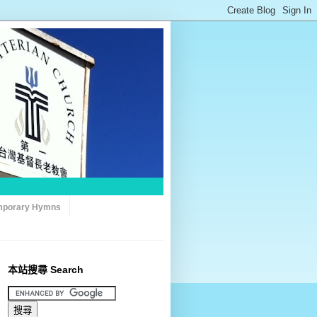
porary Hymns
本站搜尋 Search