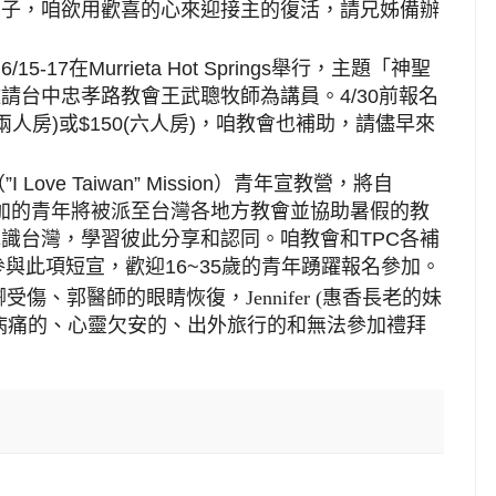
日子，咱欲用歡喜的心來迎接主的復活，請兄姊備辦
在
6/15-17
在
Murrieta Hot Springs
舉行，主題「神聖
邀請台中忠孝路教會王武聰牧師為講員。
4/30
前報名
兩人房
)
或
$150(
六人房
)
，咱教會也補助，請儘早來
（
”I Love Taiwan” Mission
）青年宣教營，將自
加的青年將被派至台灣各地方教會並協助暑假的教
認識台灣，學習彼此分享和認同。咱教會和
TPC
各補
參與此項短宣，歡迎
16~35
歲的青年踴躍報名參加。
腳受傷、郭醫師的眼睛恢復，
Jennifer (
惠香長老的妹
病痛的、心靈欠安的、出外旅行的和無法參加禮拜