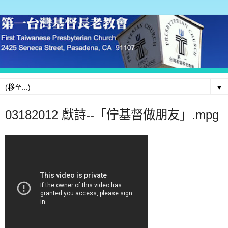
▼
03182012 獻詩--「佇基督做朋友」.mpg