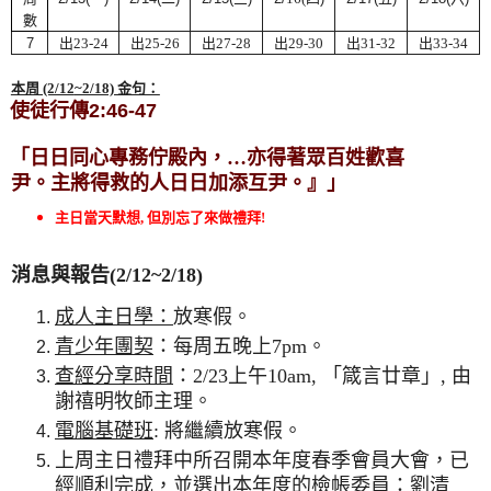
數
7
出23
-24
出25
-26
出
27-28
出29
-30
出
31-32
出
33-34
本周 (2/12
~2/18) 金句：
使徒行傳
2:46-47
「
日日同心專務佇殿內，
…
亦得著眾百姓歡喜
尹。主將得救的人日日加添互尹
。』
」
主日當天默想, 但別忘了來做禮拜!
消息與報告(2/12~2/18)
成人主日學：
放寒假
。
青少年團契
：每周五晚上7pm
。
查經分享時間
：2/23上午10am, 「箴言廿章」, 由
謝禧明牧師主理
。
電腦基礎班
:
將繼續放寒假
。
上周主日禮拜中所召開本年度春季會員大會，已
經順利完成，並選出本年度的檢帳委員：劉清