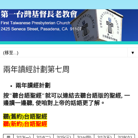
▼
兩年讀經計劃第七周
兩年讀經計劃
按"
聽台語聖經
"就可以連結去聽台語版的聖經, 一
邊讀一邊聽, 使咱對上帝的話語更了解。
聽
)台語聖經
(舊約
聽
台語聖經
(新約)
周
2/13
(
一
)
2/14(
二
)
2/15(
三
)
2/
16(
四
)
2/17(
五
)
2/18(
六
)