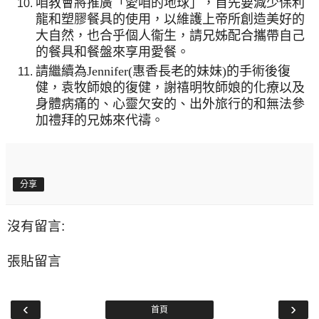
咱教會將推廣「愛咱的地球」，首先要減少保利
龍和塑膠餐具的使用，以維護上帝所創造美好的
大自然，也合乎個人衞生，請兄姊配合攜帶自己
的餐具和餐盤來享用愛餐。
請繼續為
Jennifer(
惠香長老的妹妹
)
的手術後復
健，袁牧師娘的復健，謝禧明牧師娘的化療以及
身體病痛的、心靈欠安的、出外旅行的和無法參
加禮拜的兄姊來代禱。
分享
沒有留言:
張貼留言
‹
›
首頁