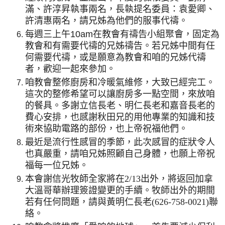
滿、許淳昇執事兩名，長執提名委員：袁愛卿、
許清惠兩名，請兄姊為他們的服事代禱。
每週三上午
10am
在教會有禱告小組聚會，固定為
教會和有需要代禱的兄姊禱告。若兄姊中間有任
何需要代禱，或是願意為教會和咱的兄姊代禱
者，歡迎一起來參加。
咱教會整修廚房和冷暖氣維修，大致已經完工。
這次的整修希望可以讓廚房多一點空間，來放咱
的餐具。多謝立信長老、明仁長老和嘉音長老的
費心安排，也感謝秋田兄的用他專業的知識和技
術來協助電路的部份，也上帝祝福他們。
最近是流行性感冒的季節，此次感冒的症狀令人
也真嚴重，請咱兄姊照顧自己身體，也願上帝祝
福每一位兄姊。
本會謝信光牧師全家將在
2/13
出外，將返回加拿
大溫哥華辦理簽證變更的手續。牧師出外的期間
若有任何問題，請與黃明仁長老
(626-758-0021)
聯
絡。