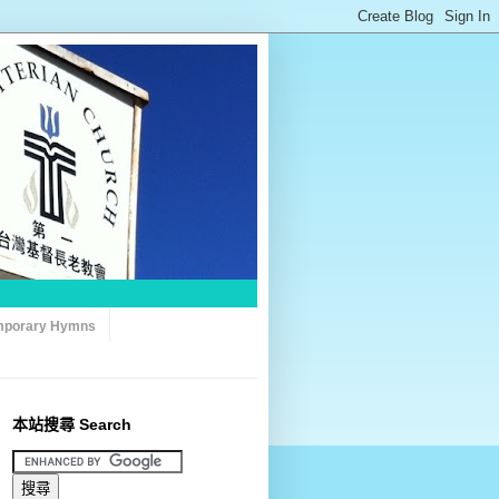
porary Hymns
本站搜尋 Search