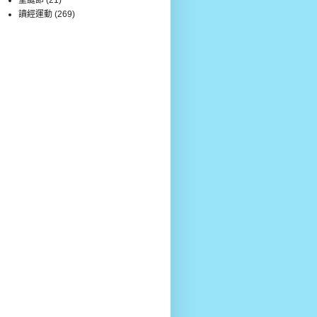
讀經運動
(269)