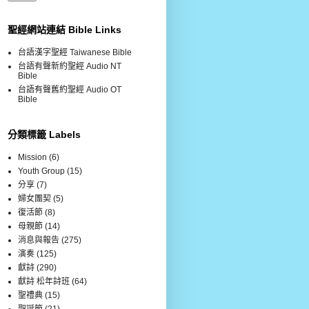
聖經網站連結 Bible Links
台語漢字聖經 Taiwanese Bible
台語有聲新約聖經 Audio NT
Bible
台語有聲舊約聖經 Audio OT
Bible
分類標籤 Labels
Mission
(6)
Youth Group
(15)
分享
(7)
婦女團契
(5)
復活節
(8)
母親節
(14)
消息與報告
(275)
演奏
(125)
獻詩
(290)
獻詩 松年詩班
(64)
聖禮典
(15)
聖誕節
(21)