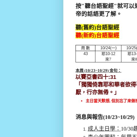
按"
聽台語聖經
"就可以
帝的話語更了解。
聽
)台語聖經
(舊約
聽
台語聖經
(新約)
周 數
10/24
(
一
)
10/25
43
耶10-12
耶13-
來7
來
本周 (10/23
~10/29) 金句：
以賽亞書四十
:31
「
獨獨倚靠耶和華者欲得
厭，行亦無倦
。」
主日當天默想, 但別忘了來做
消息與報告(10/23~10/29)
成人主日學：
10/
3