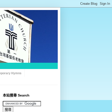
porary Hymns
本站搜尋 Search