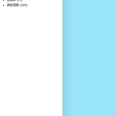
讀經運動
(269)