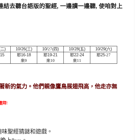
連結去聽台語版的聖經, 一邊讀一邊聽, 使咱對上
(
二
)
10/26(
三
)
10/
27(
四
)
10/28(
五
)
10/29(
六
)
15
耶16-18
耶19-21
耶22-24
耶25
-27
8
來9
來10
來11
著新的氣力。他們親像鷹鳥展翅飛高，他走亦無
禮拜!
0趣味聖經猜謎和遊戲
。