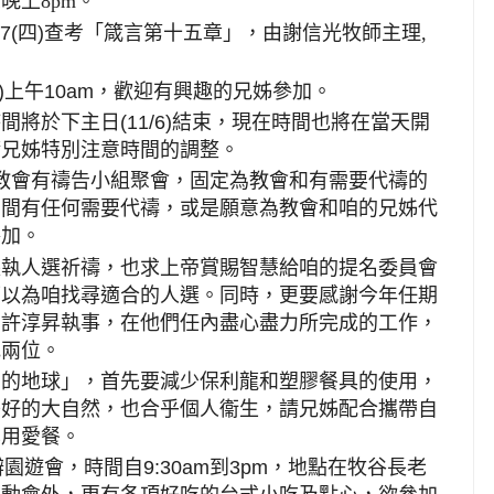
晚上8pm
。
7(
四
)
查考「箴言第十五章」，由謝信光牧師主理,
。
)
上午
10am
，歡迎有興趣的兄姊參加。
時間將於下主日
(11/6)
結束，現在時間也將在當天開
請兄姊特別注意時間的調整。
教會有禱告小組聚會，固定為教會和有需要代禱的
中間有任何需要代禱，或是願意為教會和咱的兄姊代
參加。
長執人選祈禱，也求上帝賞賜智慧給咱的提名委員會
可以為咱找尋適合的人選。同時，更要感謝今年任期
和許淳昇執事，在他們任內盡心盡力所完成的工作，
他兩位。
咱的地球」，首先要減少保利龍和塑膠餐具的使用，
美好的大自然，也合乎個人衞生，請兄姊配合攜帶自
享用愛餐。
辦園遊會，時間自
9:30am
到
3pm
，地點在牧谷長老