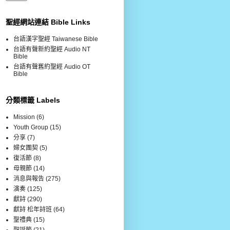
聖經網站連結 Bible Links
台語漢字聖經 Taiwanese Bible
台語有聲新約聖經 Audio NT
Bible
台語有聲舊約聖經 Audio OT
Bible
分類標籤 Labels
Mission
(6)
Youth Group
(15)
分享
(7)
婦女團契
(5)
復活節
(8)
母親節
(14)
消息與報告
(275)
演奏
(125)
獻詩
(290)
獻詩 松年詩班
(64)
聖禮典
(15)
聖誕節
(21)