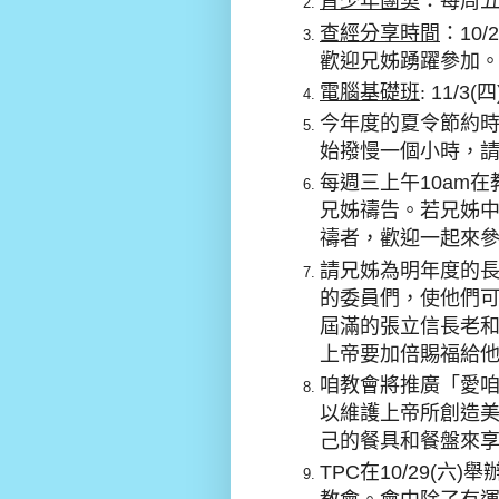
青少年團契
：每周五
查經分享時間
：
10/2
歡迎兄姊踴躍參加
電腦基礎班
:
11/3(
四
今年度的夏令節約
始撥慢一個小時，
每週三上午
10am
在
兄姊禱告。若兄姊
禱者，歡迎一起來
請兄姊為明年度的
的委員們，使他們
屆滿的張立信長老
上帝要加倍賜福給
咱教會將推廣「愛
以維護上帝所創造
己的餐具和餐盤來
TPC
在
10/29(
六
)
舉