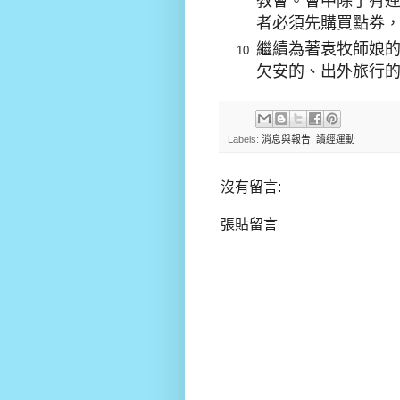
教會。會中除了有
者必須先購買點券
繼續為著袁牧師娘
欠安的、出外旅行
Labels:
消息與報告
,
讀經運動
沒有留言:
張貼留言