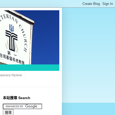
porary Hymns
本站搜尋 Search