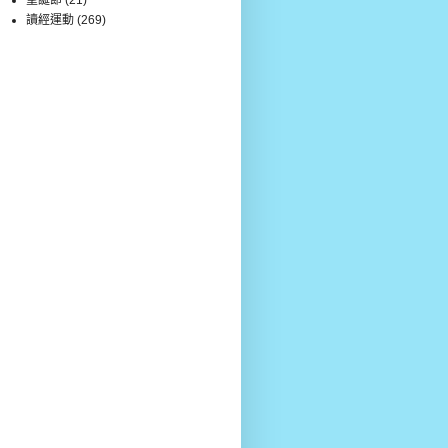
讀經運動
(269)