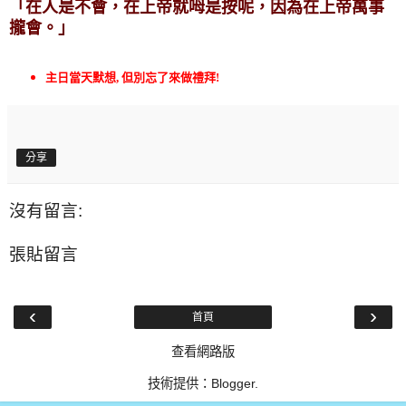
「
在人是不會，在上帝就呣是按呢，因為在上帝萬事
攏會。」
主日當天默想, 但別忘了來做禮拜!
分享
沒有留言:
張貼留言
‹
›
首頁
查看網路版
技術提供：
Blogger
.