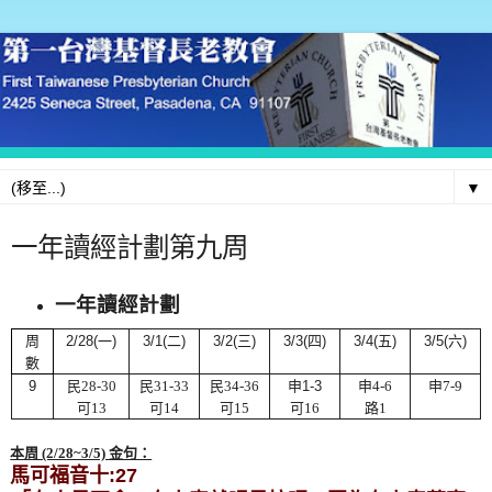
▼
一年讀經計劃第九周
一年讀經計劃
周
2/28(
一
)
3/1(
二
)
3/2(
三
)
3/3(
四
)
3/4(
五
)
3/5(
六
)
數
9
民28-30
民31-33
民34-36
申1-3
申4
-6
申7-9
可13
可14
可15
可16
路1
本周 (2/28~3/5) 金句：
馬可福音十
:27