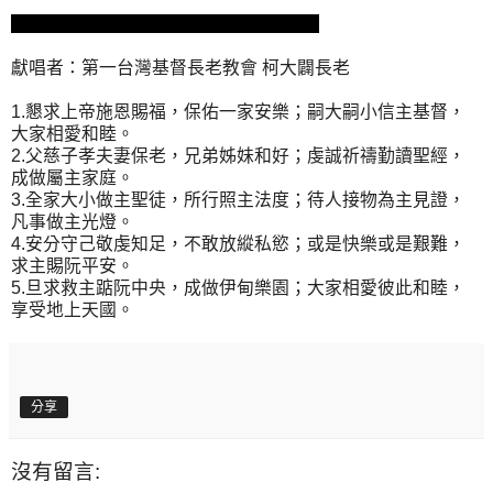
獻唱者：第一台灣基督長老教會 柯大闢長老
1.懇求上帝施恩賜福，保佑一家安樂；嗣大嗣小信主基督，
大家相愛和睦。
2.父慈子孝夫妻保老，兄弟姊妹和好；虔誠祈禱勤讀聖經，
成做屬主家庭。
3.全家大小做主聖徒，所行照主法度；待人接物為主見證，
凡事做主光燈。
4.安分守己敬虔知足，不敢放縱私慾；或是快樂或是艱難，
求主賜阮平安。
5.旦求救主踮阮中央，成做伊甸樂園；大家相愛彼此和睦，
享受地上天國。
分享
沒有留言: